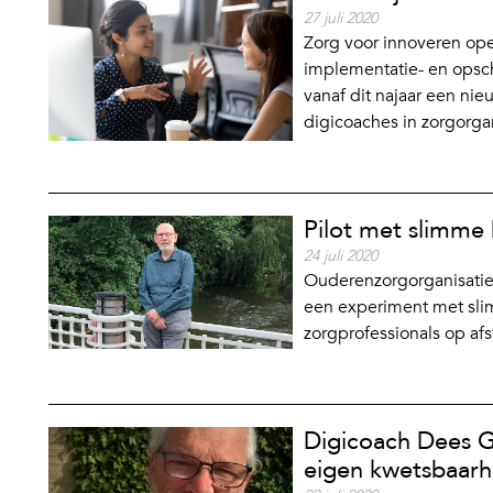
27 juli 2020
Zorg voor innoveren ope
implementatie- en opsc
vanaf dit najaar een nie
digicoaches in zorgorgan
Pilot met slimme b
24 juli 2020
Ouderenzorgorganisatie 
een experiment met sli
zorgprofessionals op afs
Digicoach Dees G
eigen kwetsbaarh