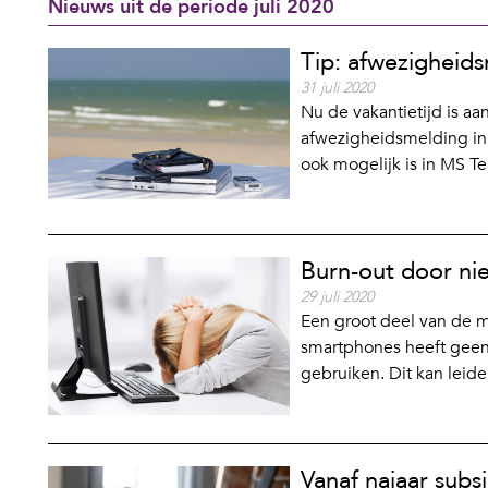
Nieuws uit de periode juli 2020
Tip: afwezigheid
31 juli 2020
Nu de vakantietijd is a
afwezigheidsmelding in t
ook mogelijk is in MS T
Burn-out door ni
29 juli 2020
Een groot deel van de 
smartphones heeft geen 
gebruiken. Dit kan leide
Vanaf najaar subs