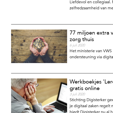
Liefdevol en collegiaal.
zelfredzaamheid van m
77 miljoen extra v
zorg thuis
6 juli 2020
Het ministerie van VWS m
ondersteuning via digit
Werkboekjes 'Ler
gratis online
3 juli 2020
Stichting Digisterker ge
je digitaal zaken regel
biedt Digisterker nu al h