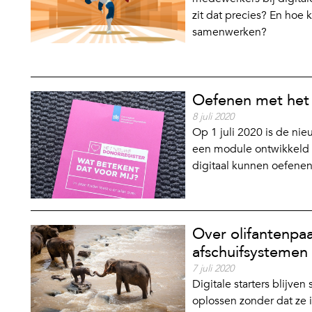
zit dat precies? En hoe
samenwerken?
Oefenen met het 
8 juli 2020
Op 1 juli 2020 is de ni
een module ontwikkeld 
digitaal kunnen oefene
Over olifantenpaa
afschuifsystemen
7 juli 2020
Digitale starters blijve
oplossen zonder dat ze i