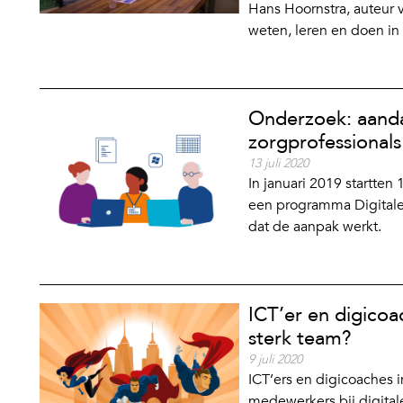
Hans Hoornstra, auteur v
weten, leren en doen in
Onderzoek: aanda
zorgprofessionals
13 juli 2020
In januari 2019 startten
een programma Digitale 
dat de aanpak werkt.
ICT’er en digicoa
sterk team?
9 juli 2020
ICT’ers en digicoaches 
medewerkers bij digital