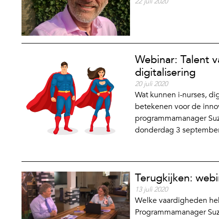
22 juli 2020
Webinar: Talent 
digitalisering
20 juli 2020
Wat kunnen i-nurses, d
betekenen voor de innov
programmamanager Suzan
donderdag 3 september 
Terugkijken: webin
13 juli 2020
Welke vaardigheden heb
Programmamanager Suzan