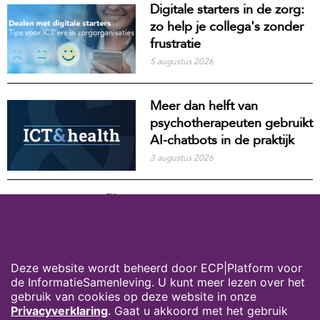
Digitale starters in de zorg:
zo help je collega's zonder
frustratie
5 augustus 2026
Meer dan helft van
psychotherapeuten gebruikt
AI-chatbots in de praktijk
3 augustus 2026
Digitip: Per ongeluk een
tabblad gesloten? Haal het
Cookies op digivaardigindezorg.nl
direct terug
31 juli 2026
Deze website wordt beheerd door ECP|Platform voor
de InformatieSamenleving. U kunt meer lezen over het
gebruik van cookies op deze website in onze
MEER NIEUWS
Privacyverklaring
. Gaat u akkoord met het gebruik