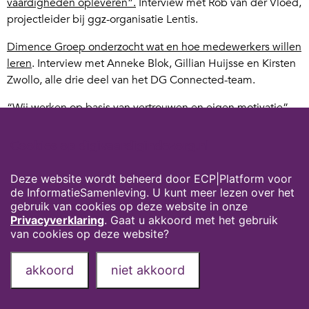
vaardigheden opleveren”.
Interview met Rob van der Vloed,
projectleider bij ggz-organisatie Lentis.
Dimence Groep onderzocht wat en hoe medewerkers willen
leren
. Interview met Anneke Blok, Gillian Huijsse en Kirsten
Zwollo, alle drie deel van het DG Connected-team.
“Wij werken op basis van vertrouwen en eigen motivatie”.
Interview met Nadia Plambeck, projectleider bij ’s Heeren
Loo.
Cookies op digivaardigindezorg.nl
“Het is ontroerend als angst verandert in trots”.
Interview
Deze website wordt beheerd door ECP|Platform voor
met Bernice Wessel, adviseur leren en ontwikkelen bij
de InformatieSamenleving. U kunt meer lezen over het
ouderenzorgorganisatie IJsselheem.
gebruik van cookies op deze website in onze
Privacyverklaring
. Gaat u akkoord met het gebruik
van cookies op deze website?
Privacyverklaring
Over deze website
akkoord
niet akkoord
Onze partners
Contact
Deel deze pagina via: