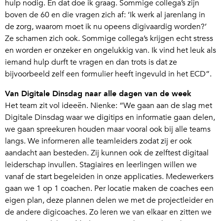
hulp nodig. En dat doe ik graag. Sommige collega’s zijn
boven de 60 en die vragen zich af: ‘Ik werk al jarenlang in
de zorg, waarom moet ik nu opeens digivaardig worden?’
Ze schamen zich ook. Sommige collega’s krijgen echt stress
en worden er onzeker en ongelukkig van. Ik vind het leuk als
iemand hulp durft te vragen en dan trots is dat ze
bijvoorbeeld zelf een formulier heeft ingevuld in het ECD”.
Van Digitale Dinsdag naar alle dagen van de week
Het team zit vol ideeën. Nienke: “We gaan aan de slag met
Digitale Dinsdag waar we digitips en informatie gaan delen,
we gaan spreekuren houden maar vooral ook bij alle teams
langs. We informeren alle teamleiders zodat zij er ook
aandacht aan besteden. Zij kunnen ook de zelftest digitaal
leiderschap invullen. Stagiaires en leerlingen willen we
vanaf de start begeleiden in onze applicaties. Medewerkers
gaan we 1 op 1 coachen. Per locatie maken de coaches een
eigen plan, deze plannen delen we met de projectleider en
de andere digicoaches. Zo leren we van elkaar en zitten we