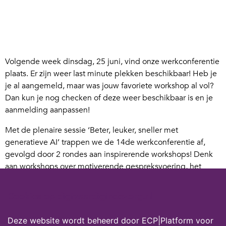
Volgende week dinsdag, 25 juni, vind onze werkconferentie
plaats. Er zijn weer last minute plekken beschikbaar! Heb je
je al aangemeld, maar was jouw favoriete workshop al vol?
Dan kun je nog checken of deze weer beschikbaar is en je
aanmelding aanpassen!
Met de plenaire sessie ‘Beter, leuker, sneller met
generatieve AI’ trappen we de 14de werkconferentie af,
gevolgd door 2 rondes aan inspirerende workshops! Denk
aan workshops over motiverende gespreksvoering, het
meenemen van medewerkers die géén digitale starter zijn,
digitaal in balans zijn en nog veel meer. Bekijk
hier alle
Cookies op digivaardigindezorg.nl
workshops.
Deze website wordt beheerd door ECP|Platform voor
Dus wilde jij nog komen? Dan kun je je hier