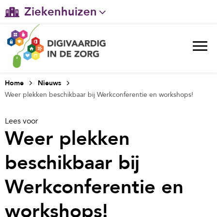
Ziekenhuizen
Gehandicaptenzorg
Verpleeghuiszorg & Zorg thuis
Ggz
Home
Nieuws
Weer plekken beschikbaar bij Werkconferentie en workshops!
Huisartsenzorg
Lees voor
Welzijn / sociaal werk
Weer plekken
beschikbaar bij
Werkconferentie en
workshops!