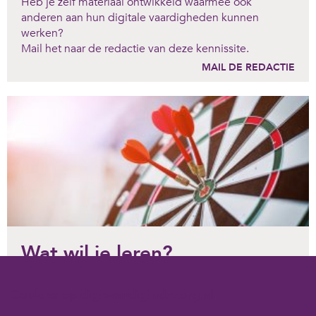
Heb je zelf materiaal ontwikkeld waarmee ook
anderen aan hun digitale vaardigheden kunnen
werken?
Mail het naar de redactie van deze kennissite.
MAIL DE REDACTIE
Wat wil je leren?
Om jezelf te ontwikkelen is het fijn om te weten wat je
Cookies op digivaardigindezorg.nl
einddoel is. Daarom hebben we een overzicht
gemaakt van de mogelijke leerdoelen binnen het