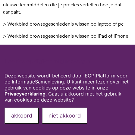
nieuwe leermiddelen die je precies vertellen hoe je dat
aanpakt.
>
Werkblad browsegeschiedenis wissen op laptop of pc
>
Werkblad browsegeschiedenis wissen op iPad of iPhone
Voor tablets of telefoons die met Android werken (alle
tablets en telefoons die geen iPad of iPhone zijn) hebben
Cookies op digivaardigindezorg.nl
we geen handleiding omdat er daar erg veel van zijn. Je
kunt het altijd googelen (bijv. ‘browsegeschiedenis
Deze website wordt beheerd door ECP|Platform voor
verwijderen Samsung’) of aan je digicoach vragen. Over het
de InformatieSamenleving. U kunt meer lezen over het
algemeen vind je de knop ‘geschiedenis wissen’ onder
gebruik van cookies op deze website in onze
‘instellingen’.
Privacyverklaring
. Gaat u akkoord met het gebruik
van cookies op deze website?
Privacyverklaring
Over deze website
akkoord
niet akkoord
Onze partners
Contact
Deel deze pagina via: