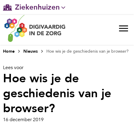
Ziekenhuizen
Gehandicaptenzorg
Verpleeghuiszorg & Zorg thuis
Ggz
Home
Nieuws
Hoe wis je de geschiedenis van je browser?
Huisartsenzorg
Lees voor
Hoe wis je de
Welzijn / sociaal werk
geschiedenis van je
browser?
16 december 2019