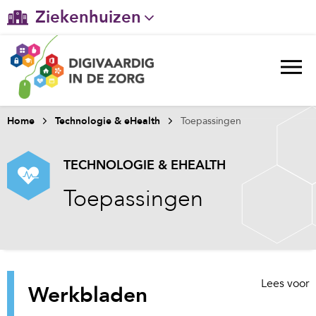
Ziekenhuizen
Gehandicaptenzorg
Verpleeghuiszorg & Zorg thuis
Ggz
Home
Technologie & eHealth
Toepassingen
Huisartsenzorg
TECHNOLOGIE & EHEALTH
Welzijn / sociaal werk
Toepassingen
Lees voor
Werkbladen