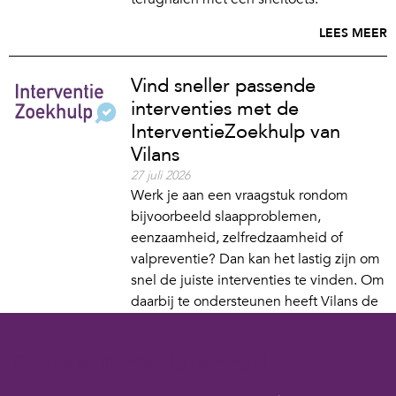
LEES MEER
Vind sneller passende
interventies met de
InterventieZoekhulp van
Vilans
27 juli 2026
Werk je aan een vraagstuk rondom
bijvoorbeeld slaapproblemen,
eenzaamheid, zelfredzaamheid of
valpreventie? Dan kan het lastig zijn om
snel de juiste interventies te vinden. Om
daarbij te ondersteunen heeft Vilans de
InterventieZoekhulp ontwikkeld: een AI-
ondersteunde zoektool die zoekt binnen
Cookies op digivaardigindezorg.nl
betrouwbare Nederlandse
kennisbronnen.