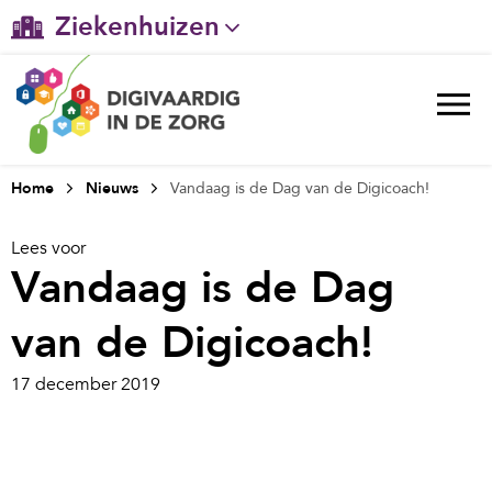
Ziekenhuizen
Gehandicaptenzorg
Verpleeghuiszorg & Zorg thuis
Ggz
Home
Nieuws
Vandaag is de Dag van de Digicoach!
Huisartsenzorg
Lees voor
Vandaag is de Dag
Welzijn / sociaal werk
van de Digicoach!
17 december 2019