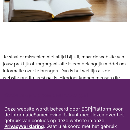
Je staat er misschien niet altijd bij stil, maar de website van
jouw praktijk of zorgorganisatie is een belangrijk middel om
informatie over te brengen. Dan is het wel fijn als de
website prettig leesbaar is. Hierdoor kunnen mensen die
laaggeletterd of minder digitaal vaardig zijn toch makkelijk
de informatie vinden die ze nodig hebben.
Cookies op digivaardigindezorg.nl
Hoe pak je dat aan? In
deze blog van MedischOndernemen
Deze website wordt beheerd door ECP|Platform voor
worden 5 tips gedeeld hoe je je praktijkwebsite leesbaarder
de InformatieSamenleving. U kunt meer lezen over het
kan maken, maar deze tips kan je ook goed gebruiken voor
gebruik van cookies op deze website in onze
de website van je zorgorganisatie.
Privacyverklaring
. Gaat u akkoord met het gebruik