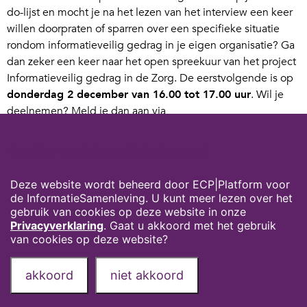
do-lijst en mocht je na het lezen van het interview een keer
willen doorpraten of sparren over een specifieke situatie
rondom informatieveilig gedrag in je eigen organisatie? Ga
dan zeker een keer naar het open spreekuur van het project
Informatieveilig gedrag in de Zorg. De eerstvolgende is op
donderdag 2 december van 16.00 tot 17.00 uur
. Wil je
deelnemen? Meld je dan aan via
informatieveiligheidzorg@ictu.nl
met een korte omschrijving
van je vraag.
Cookies op digivaardigindezorg.nl
Lees hier meer over
de aanpak die het project
Deze website wordt beheerd door ECP|Platform voor
Informatieveilig gedrag in de zorg heeft ontwikkeld
of
de InformatieSamenleving. U kunt meer lezen over het
download meteen
de Wegwijzer Aan de slag met
gebruik van cookies op deze website in onze
informatieveilig gedrag
.
Privacyverklaring
. Gaat u akkoord met het gebruik
van cookies op deze website?
Privacyverklaring
Over deze website
akkoord
niet akkoord
Onze partners
Contact