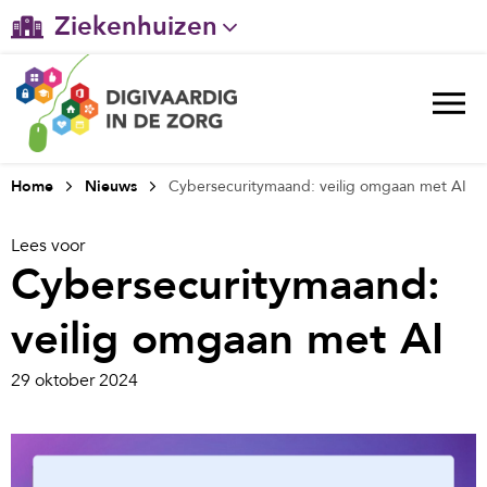
Ziekenhuizen
Gehandicaptenzorg
Verpleeghuiszorg & Zorg thuis
Ggz
Home
Nieuws
Cybersecuritymaand: veilig omgaan met AI
Huisartsenzorg
Lees voor
Cybersecuritymaand:
Welzijn / sociaal werk
veilig omgaan met AI
29 oktober 2024