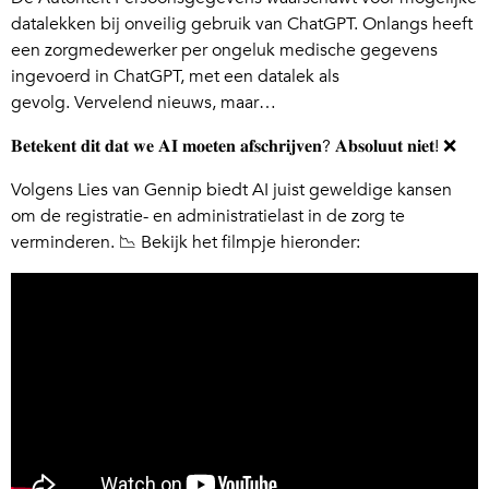
datalekken bij onveilig gebruik van ChatGPT. Onlangs heeft
een zorgmedewerker per ongeluk medische gegevens
ingevoerd in ChatGPT, met een datalek als
gevolg. Vervelend nieuws, maar…
𝐁𝐞𝐭𝐞𝐤𝐞𝐧𝐭 𝐝𝐢𝐭 𝐝𝐚𝐭 𝐰𝐞 𝐀𝐈 𝐦𝐨𝐞𝐭𝐞𝐧 𝐚𝐟𝐬𝐜𝐡𝐫𝐢𝐣𝐯𝐞𝐧? 𝐀𝐛𝐬𝐨𝐥𝐮𝐮𝐭 𝐧𝐢𝐞𝐭! ❌
Volgens Lies van Gennip biedt AI juist geweldige kansen
om de registratie- en administratielast in de zorg te
verminderen. 📉 Bekijk het filmpje hieronder: