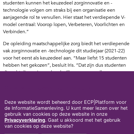
studenten kunnen het keuzedeel zorginnovatie en -
technologie volgen om straks bij een organisatie een
aanjagende rol te vervullen. Hier staat het verdiepende V-
model centraal: Voorop lopen, Verbeteren, Voorlichten en
Verbinden.”
De opleiding maatschappelijke zorg biedt het verdiepende
vak zorginnovatie en -technologie dit studiejaar (2021-22)
voor het eerst als keuzedeel aan. “Maar liefst 15 studenten
hebben het gekozen”, besluit Iris. “Dat zijn dus studenten
die echt die aanjagende rol willen gaan vervullen, ze
hebben oprecht interesse in de verdiepingsslag. Dat vind ik
een mooi aantal voor zo’n eerste jaar. En het stemt hoopvol
Cookies op digivaardigindezorg.nl
voor de toekomst.”
Deze website wordt beheerd door ECP|Platform voor
de InformatieSamenleving. U kunt meer lezen over het
gebruik van cookies op deze website in onze
Privacyverklaring
. Gaat u akkoord met het gebruik
van cookies op deze website?