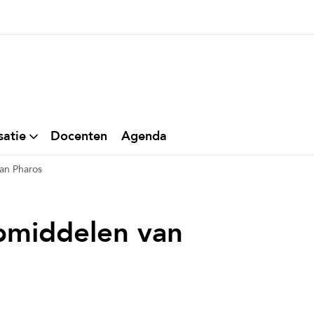
thuis
satie
Docenten
Agenda
an Pharos
pmiddelen van