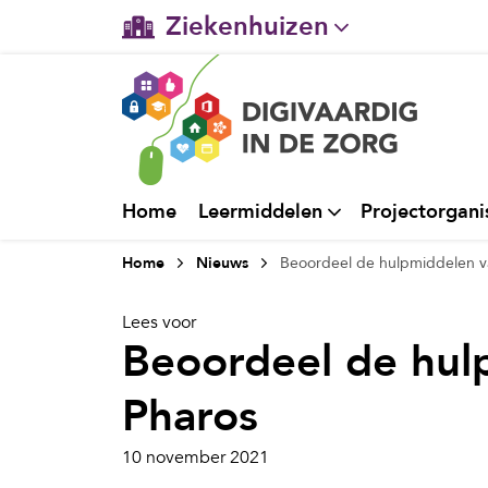
Ziekenhuizen
Gehandicaptenzorg
Verpleeghuiszorg & Zorg 
Ggz
Home
Leermiddelen
Projectorgani
Huisartsenzorg
Home
Nieuws
Beoordeel de hulpmiddelen v
Welzijn / sociaal werk
Lees voor
Beoordeel de hul
Pharos
10 november 2021