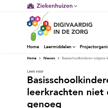
Ziekenhuizen
Gehandicaptenzorg
Verpleeghuiszorg & Zorg 
Ggz
Home
Leermiddelen
Projectorgani
Huisartsenzorg
Home
Nieuws
Basisschoolkinderen volgens l
Welzijn / sociaal werk
Lees voor
Basisschoolkinder
leerkrachten niet 
genoeg