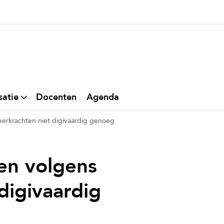
thuis
satie
Docenten
Agenda
eerkrachten niet digivaardig genoeg
en volgens
digivaardig