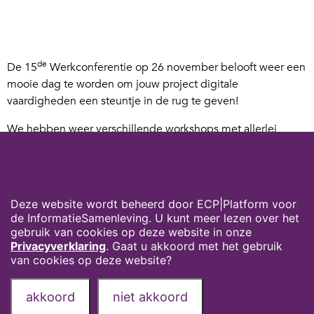
de
De 15
Werkconferentie op 26 november belooft weer een
mooie dag te worden om jouw project digitale
vaardigheden een steuntje in de rug te geven!
We hebben weer verschillende workshops met allerlei
thema’s, denk aan digitale vaardigheden in privétijd, de
succesfactoren voor startende organisaties, hoe je resultaten
Cookies op digivaardigindezorg.nl
kan meten, inzicht in wat voor type mensen er zijn binnen
een team en hoe jij daar goed op in kan spelen en nog veel
Deze website wordt beheerd door ECP|Platform voor
meer!
de InformatieSamenleving. U kunt meer lezen over het
gebruik van cookies op deze website in onze
Meedoen is altijd gratis, dus
meld je vooral hier al aan.
Privacyverklaring
. Gaat u akkoord met het gebruik
van cookies op deze website?
Privacyverklaring
Over deze website
akkoord
niet akkoord
Onze partners
Contact