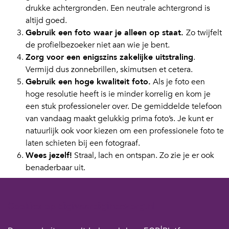
drukke achtergronden. Een neutrale achtergrond is
altijd goed.
Gebruik een foto waar je alleen op staat.
Zo twijfelt
de profielbezoeker niet aan wie je bent.
Zorg voor een enigszins zakelijke uitstraling
.
Vermijd dus zonnebrillen, skimutsen et cetera.
Gebruik een hoge kwaliteit foto.
Als je foto een
hoge resolutie heeft is ie minder korrelig en kom je
een stuk professioneler over. De gemiddelde telefoon
van vandaag maakt gelukkig prima foto’s. Je kunt er
natuurlijk ook voor kiezen om een professionele foto te
laten schieten bij een fotograaf.
Wees jezelf!
Straal, lach en ontspan. Zo zie je er ook
benaderbaar uit.
Vond je dit interessant en wil je meer leren over LinkedIn?
Meld je dan aan voor onze bootcamp voor digicoaches op
Cookies op digivaardigindezorg.nl
19 mei
.
We hebben ook een artikel geschreven over het vergroten