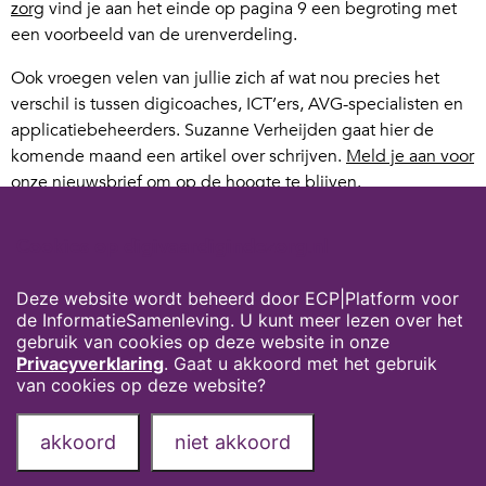
zorg
vind je aan het einde op pagina 9 een begroting met
een voorbeeld van de urenverdeling.
Ook vroegen velen van jullie zich af wat nou precies het
verschil is tussen digicoaches, ICT’ers, AVG-specialisten en
applicatiebeheerders. Suzanne Verheijden gaat hier de
komende maand een artikel over schrijven.
Meld je aan voor
onze nieuwsbrief
om op de hoogte te blijven.
9 september deel twee
Cookies op digivaardigindezorg.nl
Vanwege het grote succes organiseren we op 9 september
van 15.00 – 16.00 een tweede deel. Naast de sectoren die
Deze website wordt beheerd door ECP|Platform voor
dinsdag aan bod kwamen, zal er ook aandacht zijn voor de
de InformatieSamenleving. U kunt meer lezen over het
sectoren huisartsenpraktijken en ziekenhuizen.
Je kunt je
gebruik van cookies op deze website in onze
hier aanmelden
.
Privacyverklaring
. Gaat u akkoord met het gebruik
van cookies op deze website?
Privacyverklaring
Over deze website
akkoord
niet akkoord
Onze partners
Contact