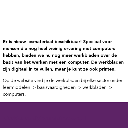
Er is nieuw lesmateriaal beschikbaar! Speciaal voor
mensen die nog heel weinig ervaring met computers
hebben, bieden we nu nog meer werkbladen over de
basis van het werken met een computer. De werkbladen
zijn digitaal in te vullen, maar je kunt ze ook printen.
Op de website vind je de werkbladen bij elke sector onder
leermiddelen -> basisvaardigheden -> werkbladen ->
computers.
Basisvaardigheden – Van computerloos naar digitaal
Basisvaardigheden – Wat is een computer?
Cookies op digivaardigindezorg.nl
Basisvaardigheden – Het toetstenbord: de basis
Basisvaardigheden – Wat is een tablet?