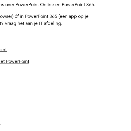
ems over PowerPoint Online en PowerPoint 365.
rowser) óf in PowerPoint 365 (een app op je
? Vraag het aan je IT afdeling.
oint
met PowerPoint
t