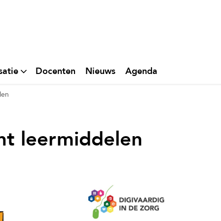
satie
Docenten
Nieuws
Agenda
len
nt leermiddelen