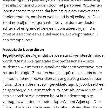
niet altijd omarmd worden door het personeel. ‘Studenten
lopen er soms tegenaan dat het lastig is om innovaties te
implementeren, omdat er weerstand is bij collega’s.’ Daar
komt nog bij dat zorgorganisaties veel dure producten
achter slot en grendel bewaren, constateert Arjan. ‘Dan
moet je eerst om een sleutel vragen. Dit werpt natuurlijk
een drempel op.’
Acceptatie bevorderen
Tegelijkertijd ziet Arjan dat de weerstand wel steeds minder
wordt. ‘De nieuwe generatie zorgprofessionals – onze
studenten – is immers digitaal vaardiger en vertrouwd met
zorgtechnologie. Zij weten hun collega’s daar steeds beter
in mee te nemen. Bovendien zijn er gelukkig steeds meer
hulpmiddelen die niet zo ingewikkeld zijn. Bijvoorbeeld een
heupairbag, die automatisch “uitklapt” als iemand valt. Of
een slaaprobot die mensen helpt hun ademtempo te
vertragen, waardoor ze beter slapen’, somt Arjan op. ‘Deze
hulpmiddelen kan iedereen zó inzetten. Bovendien zijn ze