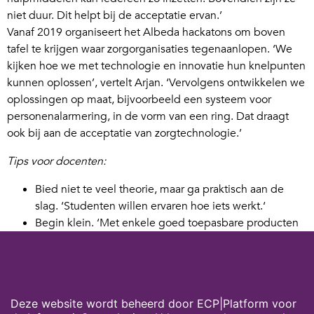
niet duur. Dit helpt bij de acceptatie ervan.’
Vanaf 2019 organiseert het Albeda hackatons om boven
tafel te krijgen waar zorgorganisaties tegenaanlopen. ‘We
kijken hoe we met technologie en innovatie hun knelpunten
kunnen oplossen’, vertelt Arjan. ‘Vervolgens ontwikkelen we
oplossingen op maat, bijvoorbeeld een systeem voor
personenalarmering, in de vorm van een ring. Dat draagt
ook bij aan de acceptatie van zorgtechnologie.’
Tips voor docenten:
Bied niet te veel theorie, maar ga praktisch aan de
slag. ‘Studenten willen ervaren hoe iets werkt.‘
Begin klein. ‘Met enkele goed toepasbare producten
kun je studenten al enthousiast maken voor de
mogelijkheden van zorgtechnologie.’
Cookies op digivaardigindezorg.nl
Werk samen met andere opleidingen en
zorgorganisaties, bijvoorbeeld in hackatons.
Deze website wordt beheerd door ECP|Platform voor
Benader bedrijven. ‘Die zijn zeker bereid om hun