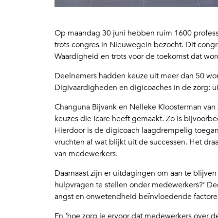
Op maandag 30 juni hebben ruim 1600 professi
trots congres in Nieuwegein bezocht. Dit cong
Waardigheid en trots voor de toekomst dat wor
Deelnemers hadden keuze uit meer dan 50 wo
Digivaardigheden en digicoaches in de zorg: 
Changuna Bijvank en Nelleke Kloosterman van 
keuzes die Icare heeft gemaakt. Zo is bijvoorbe
Hierdoor is de digicoach laagdrempelig toeganke
vruchten af wat blijkt uit de successen. Het dr
van medewerkers.
Daarnaast zijn er uitdagingen om aan te blijve
hulpvragen te stellen onder medewerkers?’ Dee
angst en onwetendheid beïnvloedende factoren
En ‘hoe zorg je ervoor dat medewerkers over de