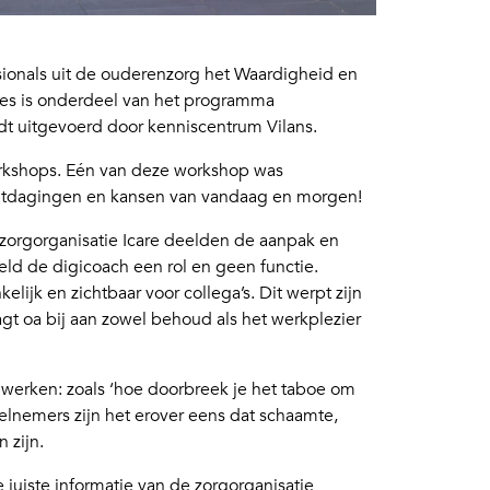
onals uit de ouderenzorg het Waardigheid en
res is onderdeel van het programma
dt uitgevoerd door kenniscentrum Vilans.
rkshops. Eén van deze workshop was
uitdagingen en kansen van vandaag en morgen!
zorgorganisatie Icare deelden de aanpak en
eld de digicoach een rol en geen functie.
lijk en zichtbaar voor collega’s. Dit werpt zijn
aagt oa bij aan zowel behoud als het werkplezier
n werken: zoals ‘hoe doorbreek je het taboe om
lnemers zijn het erover eens dat schaamte,
 zijn.
 juiste informatie van de zorgorganisatie