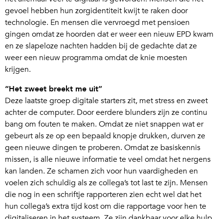
gevoel hebben hun zorgidentiteit kwijt te raken door
technologie. En mensen die vervroegd met pensioen
gingen omdat ze hoorden dat er weer een nieuw EPD kwam
en ze slapeloze nachten hadden bij de gedachte dat ze
weer een nieuw programma omdat de knie moesten
krijgen.
“Het zweet breekt me uit”
Deze laatste groep digitale starters zit, met stress en zweet
achter de computer. Door eerdere blunders zijn ze continu
bang om fouten te maken. Omdat ze niet snappen wat er
gebeurt als ze op een bepaald knopje drukken, durven ze
geen nieuwe dingen te proberen. Omdat ze basiskennis
missen, is alle nieuwe informatie te veel omdat het nergens
kan landen. Ze schamen zich voor hun vaardigheden en
voelen zich schuldig als ze collega’s tot last te zijn. Mensen
die nog in een schriftje rapporteren zien echt wel dat het
hun collega’s extra tijd kost om die rapportage voor hen te
digitaliseren in het systeem. Ze zijn dankbaar voor elke hulp