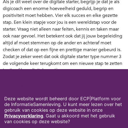
Als je dit weet over de digitale starter, begrijp je dat je als
digicoach een enorme hoeveelheid geduld, begrip en
positiviteit moet hebben. Vier elk succes en elke gezette
stap. Een klein stapje voor jou is een wereldstap voor de
starter. Vraag niet alleen naar feiten, kennis en taken maar
ook naar gevoel. Het betekent ook dat jij jouw begeleiding
altijd af moet stemmen op de ander en achteraf moet
checken of dat op een fijne en prettige manier gebeurd is.
Zodat je zeker weet dat ook digitale starter type nummer 3
de volgende keer terugkomt om een nieuwe stap te zetten
in zijn of haar digitale carrière.
Heb jij tips en of ervaringen die je wilt delen met andere
Cookies op digivaardigindezorg.nl
digicoaches? Deel ze met ons via
info@digivaardigindezorg.nl
Deze website wordt beheerd door ECP|Platform voor
de InformatieSamenleving. U kunt meer lezen over het
Suzanne Verheijden, programmamanager en opleider van
gebruik van cookies op deze website in onze
digicoaches
Privacyverklaring
. Gaat u akkoord met het gebruik
van cookies op deze website?