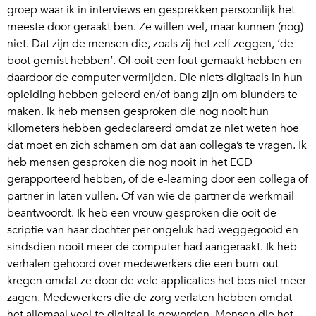
groep waar ik in interviews en gesprekken persoonlijk het
meeste door geraakt ben. Ze willen wel, maar kunnen (nog)
niet. Dat zijn de mensen die, zoals zij het zelf zeggen, ‘de
boot gemist hebben’. Of ooit een fout gemaakt hebben en
daardoor de computer vermijden. Die niets digitaals in hun
opleiding hebben geleerd en/of bang zijn om blunders te
maken. Ik heb mensen gesproken die nog nooit hun
kilometers hebben gedeclareerd omdat ze niet weten hoe
dat moet en zich schamen om dat aan collega’s te vragen. Ik
heb mensen gesproken die nog nooit in het ECD
gerapporteerd hebben, of de e-learning door een collega of
partner in laten vullen. Of van wie de partner de werkmail
beantwoordt. Ik heb een vrouw gesproken die ooit de
scriptie van haar dochter per ongeluk had weggegooid en
sindsdien nooit meer de computer had aangeraakt. Ik heb
verhalen gehoord over medewerkers die een burn-out
kregen omdat ze door de vele applicaties het bos niet meer
zagen. Medewerkers die de zorg verlaten hebben omdat
het allemaal veel te digitaal is geworden. Mensen die het