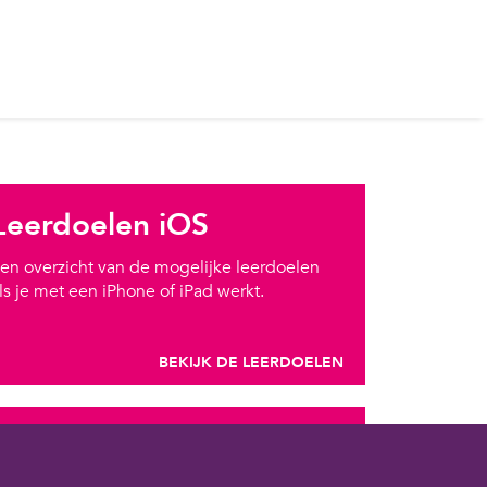
Leerdoelen iOS
en overzicht van de mogelijke leerdoelen
ls je met een iPhone of iPad werkt.
BEKIJK DE LEERDOELEN
Leerdoelen Android