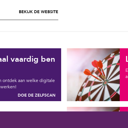
BEKIJK DE WEBSITE
aal vaardig ben
E
a
n ontdek aan welke digitale
t werken!
DOE DE ZELFSCAN