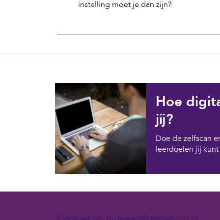
instelling moet je dan zijn?
Hoe digit
jij?
Doe de zelfscan e
leerdoelen jij kun
Cookies op digivaardigindezorg.nl