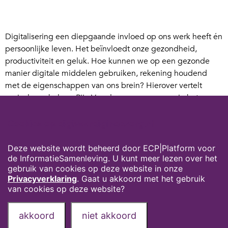
Digitalisering een diepgaande invloed op ons werk heeft én
persoonlijke leven. Het beïnvloedt onze gezondheid,
productiviteit en geluk. Hoe kunnen we op een gezonde
manier digitale middelen gebruiken, rekening houdend
met de eigenschappen van ons brein? Hierover vertelt
sociaal psycholoog Rijn Vogelaar ons meer over in het
webinar ‘Digitaal bewustzijn’, op 8 februari van 16:00 tot
17:00.
Cookies op digivaardigindezorg.nl
Handig om zelf aan te werken én mee te nemen in je
Deze website wordt beheerd door ECP|Platform voor
digicoaching.
de InformatieSamenleving. U kunt meer lezen over het
gebruik van cookies op deze website in onze
Bekijk hier meer informatie en meld je aan!
Privacyverklaring
. Gaat u akkoord met het gebruik
van cookies op deze website?
Privacyverklaring
Over deze website
akkoord
niet akkoord
Onze partners
Contact