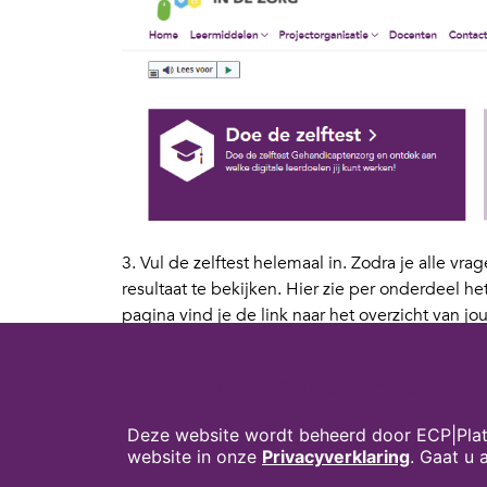
3. Vul de zelftest helemaal in. Zodra je alle vr
resultaat te bekijken. Hier zie per onderdeel 
pagina vind je de link naar het overzicht van jouw
overzicht met werkbladen waar je direct mee a
Cookies op digivaardigindezorg.nl
Deze website wordt beheerd door ECP|Plat
website in onze
Privacyverklaring
. Gaat u