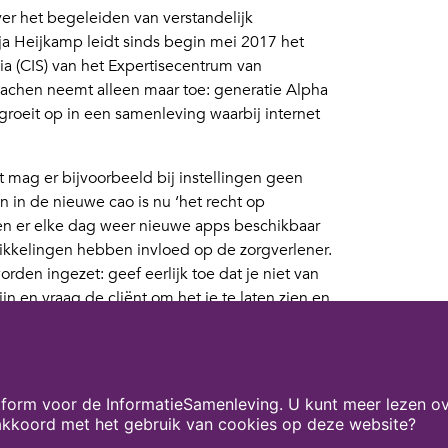
over het begeleiden van verstandelijk
ja Heijkamp leidt sinds begin mei 2017 het
ia (CIS) van het Expertisecentrum van
oachen neemt alleen maar toe: generatie Alpha
roeit op in een samenleving waarbij internet
 mag er bijvoorbeeld bij instellingen geen
in de nieuwe cao is nu ‘het recht op
 er elke dag weer nieuwe apps beschikbaar
ikkelingen hebben invloed op de zorgverlener.
den ingezet: geef eerlijk toe dat je niet van
n en vraag de cliënt om het je te laten zien en
 cliënten methodisch worden begeleid. Dit kan
collen te ontwikkelen, maar maatwerk blijft ook
form voor de InformatieSamenleving. U kunt meer lezen ov
k Mediawijsheid
. Onderteken ook het
 akkoord met het gebruik van cookies op deze website?
terk maakt voor een betere begeleiding in