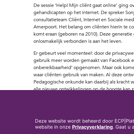
De sessie ‘Help! Mijn cliënt gaat online’ ging 
gehandicapten op het internet. De spreker Son
consultatieteam Cliënt, Internet en Sociale med
Amerpoort. Het belang om cliënten hierin te c
komt eraan (geboren na 2010). Deze generatie g
onlosmakelijk verbonden is aan het leven.
Er gebeurt veel momenteel: door de privacywet
gebruik meer worden gemaakt van Facebook en 
onbereikbaarheid’ opgenomen. Maar ook komen
waar cliënten gebruik van maken. Al deze ontw
Pedagogische onkunde kan daarbij als kracht wor
alle nieuwe ontwikkelingen op de hoogte kan zij
uit te leggen. Belangrijk is in ieder geval dat
worden bewerkstelligd door met het team proto
Cookies op digivaardigindezorg.nl
belangrijk.
Deze website wordt beheerd door ECP|Plat
Deze workshop werd gegeven namens
Netwer
website in onze
Privacyverklaring
. Gaat u
Mediawijsheidmanifest
en laat zien dat je je s