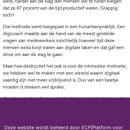
werk, harder aan de slag dan mensen die te horen kregen
dat ze 87 procent van de tijd productief waren. Grappig
toch?
Die methode werd toegepast in een huisartsenpraktijk. Een
digicoach maakte aan de hand van de meest gestelde
vragen van medewerkers inzichtelijk hoeveel tijd deze
mensen extra kwijt waren aan digitale taken en dat gaf een
drive om aan de slag te gaan.
Maar hoe destructief het ook is voor de intrinsieke motivatie,
we hebben wel te maken met een wereld waarin digitaal
vaardig zijn niet meer vrijblijvend is. Dus van een beetje
moeten is stiekem wel sprake.
Geschreven door Suzanne Verheijden, strategisch innovatie-
adviseur en ondernemer bij Buro StrakZ.
Deze column is ook verschenen in ICT & Health-magazine
Cookies op digivaardigindezorg.nl
nr. 3 – 2022
Deze website wordt beheerd door ECP|Platform voor