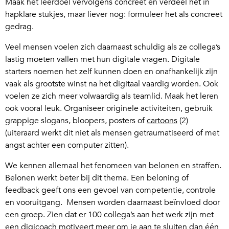
Maak het leerdoel vervolgens concreet en verdeel het in
hapklare stukjes, maar liever nog: formuleer het als concreet
gedrag.
Veel mensen voelen zich daarnaast schuldig als ze collega’s
lastig moeten vallen met hun digitale vragen. Digitale
starters noemen het zelf kunnen doen en onafhankelijk zijn
vaak als grootste winst na het digitaal vaardig worden. Ook
voelen ze zich meer volwaardig als teamlid. Maak het leren
ook vooral leuk. Organiseer originele activiteiten, gebruik
grappige slogans, bloopers, posters of
cartoons
(2)
(uiteraard werkt dit niet als mensen getraumatiseerd of met
angst achter een computer zitten).
We kennen allemaal het fenomeen van belonen en straffen.
Belonen werkt beter bij dit thema. Een beloning of
feedback geeft ons een gevoel van competentie, controle
en vooruitgang. Mensen worden daarnaast beïnvloed door
een groep. Zien dat er 100 collega’s aan het werk zijn met
een digicoach motiveert meer om je aan te sluiten dan één