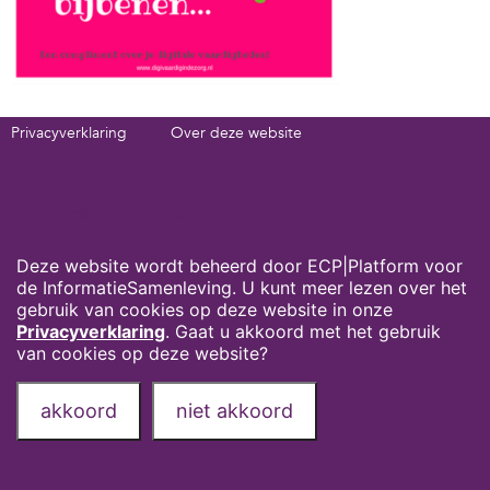
Privacyverklaring
Over deze website
Onze partners
Contact
Deel deze pagina via:
Cookies op digivaardigindezorg.nl
Deze website wordt beheerd door ECP|Platform voor
de InformatieSamenleving. U kunt meer lezen over het
gebruik van cookies op deze website in onze
Privacyverklaring
. Gaat u akkoord met het gebruik
van cookies op deze website?
akkoord
niet akkoord