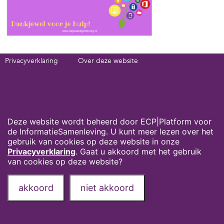
Privacyverklaring
Over deze website
Onze partners
Contact
Deel deze pagina via:
Cookies op digivaardigindezorg.nl
Deze website wordt beheerd door ECP|Platform voor
de InformatieSamenleving. U kunt meer lezen over het
gebruik van cookies op deze website in onze
Privacyverklaring
. Gaat u akkoord met het gebruik
van cookies op deze website?
akkoord
niet akkoord