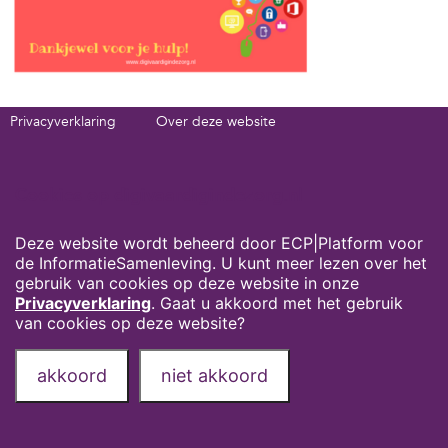
Privacyverklaring
Over deze website
Onze partners
Contact
Deel deze pagina via:
Cookies op digivaardigindezorg.nl
Deze website wordt beheerd door ECP|Platform voor
de InformatieSamenleving. U kunt meer lezen over het
gebruik van cookies op deze website in onze
Privacyverklaring
. Gaat u akkoord met het gebruik
van cookies op deze website?
akkoord
niet akkoord