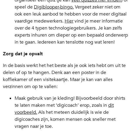
organiseer een quiz (je kan
veel quizzes hier vinden
) of
speel de
Digiblooper-bingo.
Vergeet zeker niet om
ook een leuk aanbod te hebben voor de meer digitaal
vaardige medewerkers.
Hier
vind je meer informatie
over de 4 typen technologiegebruikers. Je kan zelfs
experts inhuren om dieper op een bepaald onderwerp
in te gaan. Iedereen kan tenslotte nog wat leren!
Zorg dat je opvalt
In de basis werkt het het beste als je ook iets hebt om uit te
delen of op te hangen. Denk aan een poster in de
koffiekamer of een visitekaartje. Maar je kan van alles
verzinnen om op te vallen:
Maak gebruik van je kleding! Bijvoorbeeld door shirts
te laten maken met ‘digicoach’ erop, zoals in
dit
voorbeeld.
Als het meteen duidelijk is wie de
digicoaches zijn, komen mensen ook sneller met
vragen naar je toe.