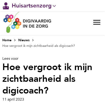
Huisartsenzorg
Gehandicaptenzorg
Verpleeghuiszorg & Zorg thuis
Ggz
Home
Nieuws
Hoe vergroot ik mijn zichtbaarheid als digicoach?
Ziekenhuizen
Lees voor
Welzijn / sociaal werk
Hoe vergroot ik mijn
zichtbaarheid als
digicoach?
11 april 2023