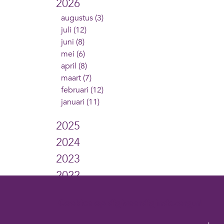
2026
augustus (3)
juli (12)
juni (8)
mei (6)
april (8)
maart (7)
februari (12)
januari (11)
2025
2024
2023
2022
2021
Cookies op digivaardigindezorg.nl
2020