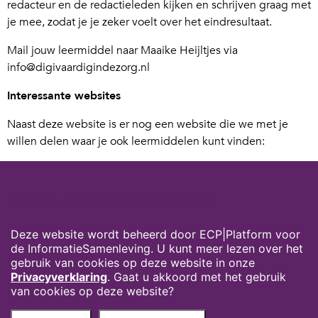
redacteur en de redactieleden kijken en schrijven graag met
je mee, zodat je je zeker voelt over het eindresultaat.
Mail jouw leermiddel naar Maaike Heijltjes via
info@digivaardigindezorg.nl
Interessante websites
Naast deze website is er nog een website die we met je
willen delen waar je ook leermiddelen kunt vinden:
Engelstalig lesmateriaal ontwikkeld in het Welltech-
project
. Het Summa College en het Deltion College hebben
Cookies op digivaardigindezorg.nl
samengewerkt in een Europees project met Finland en
Estland om samen leermiddelen te ontwikkelen. Je vindt
Deze website wordt beheerd door ECP|Platform voor
hier kleinere en grotere opdrachten. Leuk om
de InformatieSamenleving. U kunt meer lezen over het
beroepsgericht met Engels aan de slag te gaan.
gebruik van cookies op deze website in onze
Privacyverklaring
. Gaat u akkoord met het gebruik
van cookies op deze website?
Privacyverklaring
Over deze website