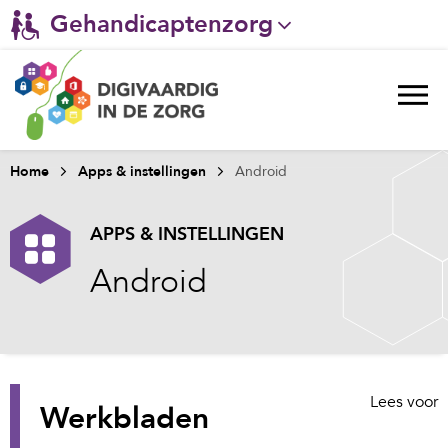
Gehandicaptenzorg
Verpleeghuiszorg & Zorg thuis
Ggz
Ziekenhuizen
Home
Apps & instellingen
Android
Huisartsenzorg
APPS & INSTELLINGEN
Welzijn / sociaal werk
Android
Lees voor
Werkbladen