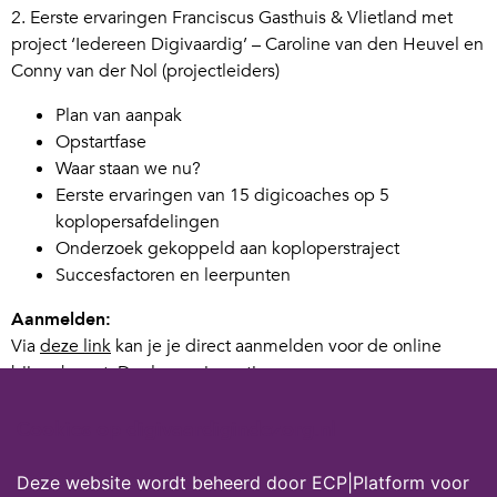
2. Eerste ervaringen Franciscus Gasthuis & Vlietland met
project ‘Iedereen Digivaardig’ – Caroline van den Heuvel en
Conny van der Nol (projectleiders)
Plan van aanpak
Opstartfase
Waar staan we nu?
Eerste ervaringen van 15 digicoaches op 5
koplopersafdelingen
Onderzoek gekoppeld aan koploperstraject
Succesfactoren en leerpunten
Aanmelden:
Via
deze link
kan je je direct aanmelden voor de online
bijeenkomst. Deelname is gratis.
Meer informatie
over het project ‘Iedereen digivaardig’:
Cookies op digivaardigindezorg.nl
Digicoaches maken ziekenhuispersoneel wegwijs in
Deze website wordt beheerd door ECP|Platform voor
digitale wereld | Rotterdam | AD.nl