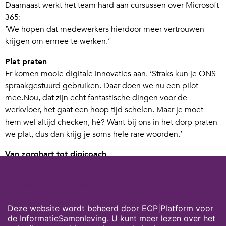
Daarnaast werkt het team hard aan cursussen over Microsoft
365:
‘We hopen dat medewerkers hierdoor meer vertrouwen
krijgen om ermee te werken.’
Plat praten
Er komen mooie digitale innovaties aan. ‘Straks kun je ONS
spraakgestuurd gebruiken. Daar doen we nu een pilot
mee.Nou, dat zijn echt fantastische dingen voor de
werkvloer, het gaat een hoop tijd schelen. Maar je moet
hem wel altijd checken, hè? Want bij ons in het dorp praten
we plat, dus dan krijg je soms hele rare woorden.’
Van zorghart tot digicoach
Henrike is trots op haar rol. ‘Ik vind het leuk om mensen te
Cookies op digivaardigindezorg.nl
helpen, niet half, maar echt goed. Als iets niet lukt, zoek ik
het uit, desnoods in mijn eigen tijd. Ik laat het niet los tot ik
Deze website wordt beheerd door ECP|Platform voor
het heb opgelost. Het mooiste is als ik iemand op de
de InformatieSamenleving. U kunt meer lezen over het
werkvloer kan helpen en die met een glimlach verder kan.