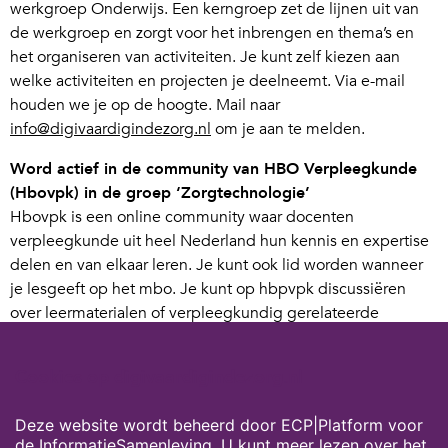
werkgroep Onderwijs. Een kerngroep zet de lijnen uit van
de werkgroep en zorgt voor het inbrengen en thema’s en
het organiseren van activiteiten. Je kunt zelf kiezen aan
welke activiteiten en projecten je deelneemt. Via e-mail
houden we je op de hoogte. Mail naar
info@digivaardigindezorg.nl
om je aan te melden.
Word actief in de community van HBO Verpleegkunde
(Hbovpk) in de groep ‘Zorgtechnologie’
Hbovpk is een online community waar docenten
verpleegkunde uit heel Nederland hun kennis en expertise
delen en van elkaar leren. Je kunt ook lid worden wanneer
je lesgeeft op het mbo. Je kunt op hbpvpk discussiëren
over leermaterialen of verpleegkundig gerelateerde
thema’s. Bijvoorbeeld binnen de groep ‘Zorgtechnologie’.
Heb je een vraag? Stel ‘m daar! Wie weet krijg jij antwoord
Cookies op digivaardigindezorg.nl
van een collega (binnen of buiten je organisatie). Met een
goed ingevuld profiel leg je gauw connecties met anderen.
Deze website wordt beheerd door ECP|Platform voor
Deelname aan de community is gratis. Ben je nieuwsgierig?
de InformatieSamenleving. U kunt meer lezen over het