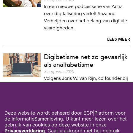
In een nieuwe podcastserie van ActiZ
over digitalisering vertelt Suzanne
Verheijden over het belang van digitale
vaardigheden.
LEES MEER
Digibetisme net zo gevaarlijk
als analfabetisme
3 augustus 2020
Volgens Joris W. van Rijn, co-founder bij
Codeskillz, is digibetisme net zo
gevaarlijk als analfabetisme. Zo schrijft
Cookies op digivaardigindezorg.nl
hij in een kort betoog voor
Mediawijzer.net.
Deze website wordt beheerd door ECP|Platform voor
LEES MEER
de InformatieSamenleving. U kunt meer lezen over het
gebruik van cookies op deze website in onze
Privacyverklaring
. Gaat u akkoord met het gebruik