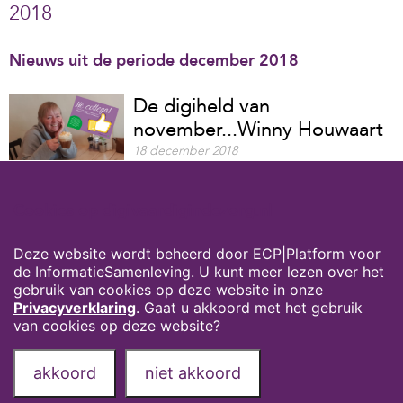
2018
Nieuws uit de periode december 2018
De digiheld van
november...Winny Houwaart
18 december 2018
Winny kreeg het digicompliment voor
haar volharding in het uitzoeken van
Cookies op digivaardigindezorg.nl
eerst wachtwoorden, en daarna de
cursus ‘Excel’ op Good Habitz
Deze website wordt beheerd door ECP|Platform voor
LEES MEER
de InformatieSamenleving. U kunt meer lezen over het
gebruik van cookies op deze website in onze
Privacyverklaring
. Gaat u akkoord met het gebruik
van cookies op deze website?
Privacyverklaring
Over deze website
akkoord
niet akkoord
Onze partners
Contact