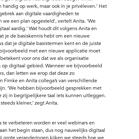
en handig op werk, maar ook in je privéleven.’ Het
 gebrek aan digitale vaardigheden te
we een plan opgesteld’, vertelt Anita. ‘We
igitaal aardig.’ Wat houdt dit volgens Anita en
dat je de basiskennis hebt om een nieuwe
s dat je digitale basistermen kent en de juiste
 bijvoorbeeld met een nieuwe applicatie moet
n betekent voor ons dat we als organisatie
 op digitaal gebied. Wanneer we bijvoorbeeld
s, dan letten we erop dat deze zo
en Fimke en Anita collega’s van verschillende
n zijn. ‘We hebben bijvoorbeeld gesprekken met
zij in begrijpelijkere taal iets kunnen uitleggen.
teeds kleiner,’ zegt Anita.
te verbeteren worden er veel webinars en
n het begin staan, dus nog nauwelijks digitaal
 ‘Bij grote veranderingen kijken we steeds hoe we