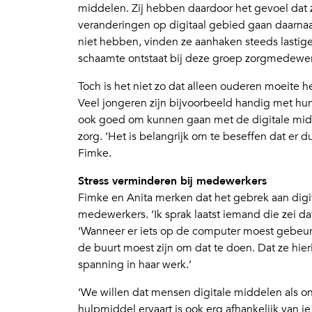
middelen. Zij hebben daardoor het gevoel dat 
veranderingen op digitaal gebied gaan daarnaast
niet hebben, vinden ze aanhaken steeds lastig
schaamte ontstaat bij deze groep zorgmedewer
Toch is het niet zo dat alleen ouderen moeite
Veel jongeren zijn bijvoorbeeld handig met hun
ook goed om kunnen gaan met de digitale mi
zorg. ‘Het is belangrijk om te beseffen dat er d
Fimke.
Stress verminderen bij medewerkers
Fimke en Anita merken dat het gebrek aan digit
medewerkers. ‘Ik sprak laatst iemand die zei dat
‘Wanneer er iets op de computer moest gebeure
de buurt moest zijn om dat te doen. Dat ze hieri
spanning in haar werk.’
‘We willen dat mensen digitale middelen als o
hulpmiddel ervaart is ook erg afhankelijk van j