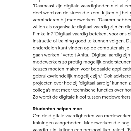
‘Daarnaast zijn digitale vaardigheden niet alle
doel werd om de stress die komt kijken bij het
verminderen bij medewerkers. ‘Daarom hebben 
willen als organisatie digitaal vaardig zijn én d
Fimke in? ‘Digitaal vaardig betekent voor ons 
instructie of training goed te kunnen volgen. Du
onderdelen kunt vinden op de computer als je
gaan werken,’ vertelt Anita. ‘Digitaal aardig zij
medewerkers zo prettig mogelijk ondersteunen
keuzes moeten maken voor bepaalde applicatie
gebruiksvriendelijk mogelijk zijn.’ Ook adviser
projecten over hoe zij ‘digitaal aardig’ kunne
collega’s met meer technische functies over hoe 
Zo wordt de digitale kloof tussen medewerkers s
Studenten helpen mee
Om de digitale vaardigheden van medewerkers 
trainingen aangeboden. Medewerkers die nog aa
vaardig zijn, krijgen een persoonlijker traject.