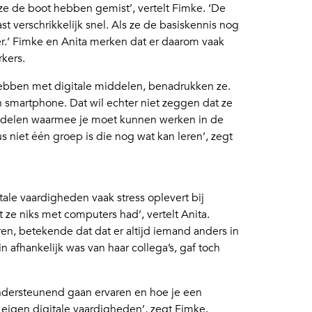
ze de boot hebben gemist’, vertelt Fimke. ‘De
 verschrikkelijk snel. Als ze de basiskennis nog
er.’ Fimke en Anita merken dat er daarom vaak
kers.
 hebben met digitale middelen, benadrukken ze.
 smartphone. Dat wil echter niet zeggen dat ze
ddelen waarmee je moet kunnen werken in de
us niet één groep is die nog wat kan leren’, zegt
ale vaardigheden vaak stress oplevert bij
 ze niks met computers had’, vertelt Anita.
n, betekende dat dat er altijd iemand anders in
n afhankelijk was van haar collega’s, gaf toch
ndersteunend gaan ervaren en hoe je een
e eigen digitale vaardigheden’, zegt Fimke.