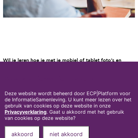
Wil je leren hoe je met je mobiel of tablet foto’s en
video’s kan maken? Met deze werkbladen ga je oefenen
door het maken van een foto, een schermafbeelding en
Cookies op digivaardigindezorg.nl
een video. Deze leermiddelen zijn ook per sector te
vinden onder de leermiddelen bij ‘Apps en applicaties’.
Deze website wordt beheerd door ECP|Platform voor
de InformatieSamenleving. U kunt meer lezen over het
Foto’s en video’s maken (Android)
gebruik van cookies op deze website in onze
Foto’s en video’s maken (iPhone en iPad)
Privacyverklaring
. Gaat u akkoord met het gebruik
van cookies op deze website?
Privacyverklaring
Over deze website
akkoord
niet akkoord
Onze partners
Contact