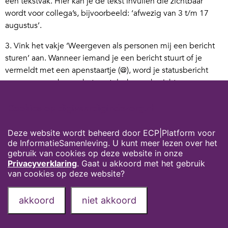
een tekstvak. Hier kan je de tekst invullen die zichtbaar
wordt voor collega’s, bijvoorbeeld: ‘afwezig van 3 t/m 17
augustus’.
3. Vink het vakje ‘Weergeven als personen mij een bericht
sturen’ aan. Wanneer iemand je een bericht stuurt of je
vermeldt met een apenstaartje (@), word je statusbericht
weergegeven boven het opstelvak voor berichten.
4. Stel in tot wanneer het statusbericht zichtbaar moet zijn
Cookies op digivaardigindezorg.nl
door te klikken op ‘statusbericht wissen na’. Selecteer
daarna ‘aangepast’ om de exacte datum in te stellen tot
Deze website wordt beheerd door ECP|Platform voor
wanneer het statusbericht moet verschijnen.
de InformatieSamenleving. U kunt meer lezen over het
gebruik van cookies op deze website in onze
Privacyverklaring
. Gaat u akkoord met het gebruik
van cookies op deze website?
Privacyverklaring
Over deze website
akkoord
niet akkoord
Onze partners
Contact
Deel deze pagina via: