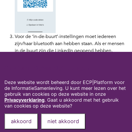
Voor de ‘in-de-buurt’-instellingen moet iedereen
zijn/haar bluetooth aan hebben staan. Als er mensen
in de buurt zijn die LinkedIn geopend hebben,
bijvoorbeeld op een congres, geeft de app een
overzicht van alle aanwezigen. Als je interessante links
Cookies op digivaardigindezorg.nl
ziet, kun je ze snel en gemakkelijk toevoegen! Handig
hè?
Deze website wordt beheerd door ECP|Platform voor
de InformatieSamenleving. U kunt meer lezen over het
Auteur:
Suzanne Verheijden is programmamanager Digitale
gebruik van cookies op deze website in onze
Vaardigheden
Privacyverklaring
. Gaat u akkoord met het gebruik
van cookies op deze website?
Privacyverklaring
Over deze website
akkoord
niet akkoord
Onze partners
Contact