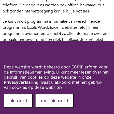
telefoon. De gegevens worden ook offline bewaard, dus
ook zonder internettoegang kun je bij je notities.
Je kunt in dit programma informatie van verschillende
programma’s (zoals Word, Excel, websites, etc.) in één
programma overnemen. Je hebt zo alle informatie over een
bepaald onderwerp op één plek bij elkaar. Je kunt tekst
typen waar je wilt en dat geldt ook voor het maken van
tekeningen, tabellen en afbeeldingen. Ook kun je met
Cookies op digivaardigindezorg.nl
OneNote als je wilt een notitieblok delen met anderen of
per e-mail versturen.
Deze website wordt beheerd door ECP|Platform voor
de InformatieSamenleving. U kunt meer lezen over het
OneNote is een onderdeel van Microsoft Office 365 maar je
gebruik van cookies op deze website in onze
kunt
OneNote ook gratis downloaden
Privacyverklaring
. Gaat u akkoord met het gebruik
van cookies op deze website?
Privacyverklaring
Over deze website
akkoord
niet akkoord
Onze partners
Contact
Deel deze pagina via: