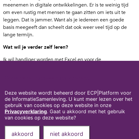
meenemen in digitale ontwikkelingen. Er is te weinig tijd
om even rustig met mensen te gaan zitten om iets uit te
leggen. Dat is jammer. Want als je iedereen een goede
basis meegeeft dan scheelt dat ook weer veel tijd op de
lange termijn.
Wat wil je verder zelf leren?
Ik wil handiger worden met Excel en voor de
verbetertrajecten in Topdesk* weet ik zeker dat ik nog maar
de helft van de mogelijkheden ken.
Cookies op digivaardigindezorg.nl
*Dit is de software waarin veel data van de ondersteunde
Deze website wordt beheerd door ECP|Platform voor
diensten (facilitair, ICT e.d.) zit, van werkinstructies tot de
de InformatieSamenleving. U kunt meer lezen over het
meldingen en reserveringen die gedaan worden in het
gebruik van cookies op deze website in onze
Digitale ServicePunt.
Privacyverklaring
. Gaat u akkoord met het gebruik
van cookies op deze website?
Privacyverklaring
Over deze website
akkoord
niet akkoord
Onze partners
Contact