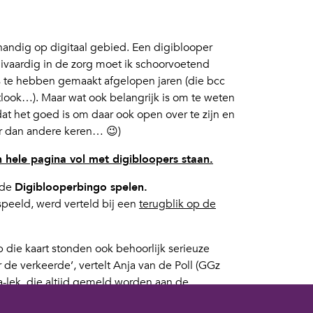
handig op digitaal gebied. Een digiblooper
givaardig in de zorg moet ik schoorvoetend
s te hebben gemaakt afgelopen jaren (die bcc
tlook…). Maar wat ook belangrijk is om te weten
t het goed is om daar ook open over te zijn en
er dan andere keren… 😉)
en hele pagina vol met digibloopers staan.
 de
Digiblooperbingo spelen.
speeld, werd verteld bij een
terugblik op de
 die kaart stonden ook behoorlijk serieuze
 de verkeerde’, vertelt Anja van de Poll (GGz
ta-lek, die altijd gemeld worden aan de
m dus om bij stil te staan.’