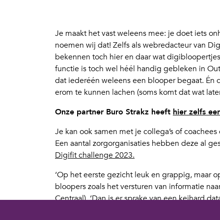
Je maakt het vast weleens mee: je doet iets on
noemen wij dat! Zelfs als webredacteur van Di
bekennen toch hier en daar wat digibloopertje
functie is toch wel héél handig gebleken in Ou
dat iederéén weleens een blooper begaat. Én da
erom te kunnen lachen (soms komt dat wat lat
Onze partner Buro Strakz heeft
hier zelfs e
Je kan ook samen met je collega’s of coachees
Een aantal zorgorganisaties hebben deze al ge
Digifit challenge 2023.
‘Op het eerste gezicht leuk en grappig, maar op
bloopers zoals het versturen van informatie naar
Centraal). ‘Dan is er sprake van een keihard da
functionaris gegevensbescherming. Heel leerzaa