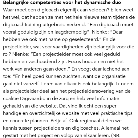
Belangrijke competenties voor het dynamische duo
Waar moet een digicoach eigenlijk aan voldoen? Ellen weet
het wel, dat hebben ze met het hele nieuwe team tijdens de
digicoachtraining uitgebreid verkend. “Een digicoach moet
vooral geduldig zijn en laagdrempelig”. Nienke: “Daar
hebben we ook met name op geselecteerd.” En de
projectleider, wat voor vaardigheden zijn belangrijk voor die
rol? Nienke: “Een projectleider moet ook veel geduld
hebben en vasthoudend zijn. Focus houden en niet het
werk van anderen gaan doen.” En voegt daar lachend aan
toe: “En heel goed kunnen zuchten, want de organisatie
gaat niet vanzelf. Leren van elkaar is ook belangrijk. Ik neem
als projectleider deel aan het projectleidersoverleg van de
coalitie Digivaardig in de zorg en heb veel informatie
gehaald van die website. Dat vind ik echt een super
handige en overzichtelijke website met veel praktische tips
en concrete plannen. Petje af. Ook regionaal delen we
kennis tussen projectleiders en digicoaches. Allemaal net
gestart met het project en volop van elkaar leren. (NB: