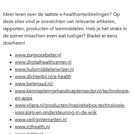
Meer leren over de laatste e-healthontwikkelingen? Op
deze sites vind je overzichten van relevante artikelen,
rapporten, producten of leermiddelen. Heb je het straks in
de zomer misschien even wat rustiger? Blader er eens
doorheen!
www.zorgvoorbeter.nl
w
ww.digitalhealthcenter.nl
www.hulpmiddelenwijzer.nl
www.dichterbij.nl/e-health
www.beteroud.nl/
www.kennispleingehandicaptensector.nl/technologie-
en-apps
www.vilans.nl/producten/inspiratiebox-technologie-
voor-zorg-en-ondersteuning-in-de-wijk
www.veiliginternetten.nl
www.icthealth.nl